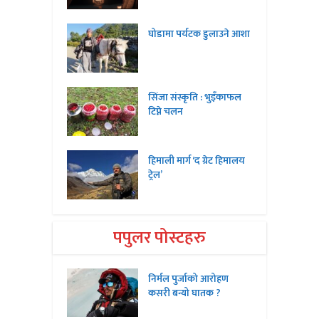
घोडामा पर्यटक डुलाउने आशा
सिंजा संस्कृति : भुइँकाफल
टिप्ने चलन
हिमाली मार्ग ‘द ग्रेट हिमालय
ट्रेल’
पपुलर पोस्टहरु
निर्मल पुर्जाको आरोहण
कसरी बन्यो घातक ?