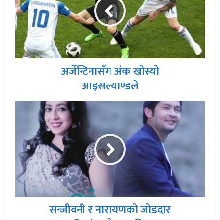
अर्जेन्टिनासँग अंक खोस्यो
आइसल्याण्डले
सन्जीवनी र नारायणको जोडदार