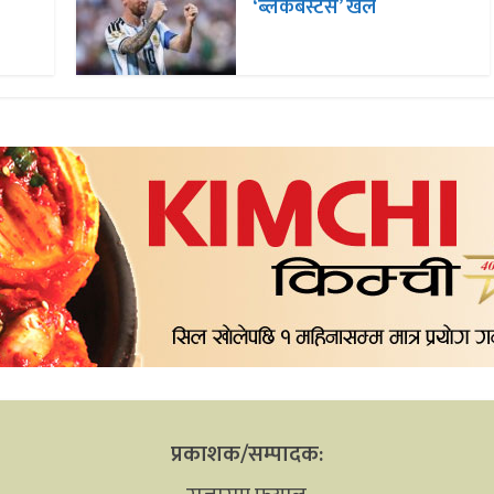
‘ब्लकबस्टर्स’ खेल
प्रकाशक/सम्पादक: