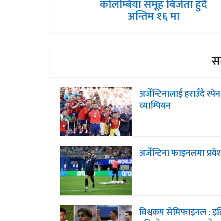
कोलम्बिया समूह बिजेता हुँदै
अन्तिम १६ मा
सम
अर्जेन्टिनालाई हराउँदै स्पेन
च्याम्पियन
अर्जेन्टिना फाइनलमा प्रवे
विश्वकप सेमिफाइनल : इ