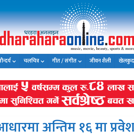
न्दर्य
चलचित्र
गीत / संगीत
जीवन शैली
खेलकुद
आधारमा अन्तिम १६ मा प्रवे