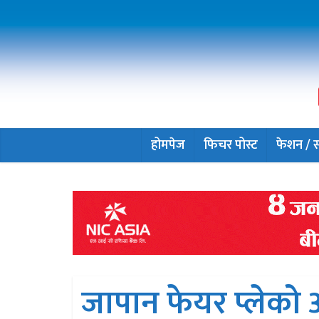
होमपेज
फिचर पोस्ट
फेशन / सौ
जापान फेयर प्लेको 