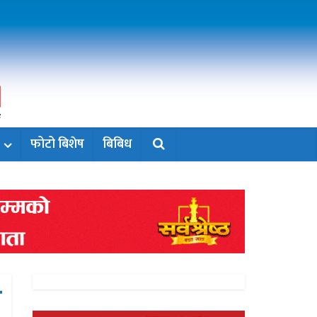
फोटो बिशेष
बिबिध
श