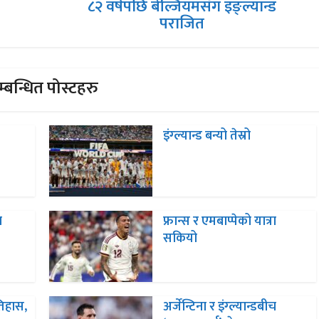
८२ वर्षपछि बेल्जियमसँग इङ्ल्यान्ड
पराजित
्बन्धित पोस्टहरु
इंग्ल्यान्ड बन्यो तेस्रो
श
फ्रान्स र एमबाप्पेको यात्रा
सकियो
तिहास,
अर्जेन्टिना र इंग्ल्यान्डबीच