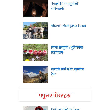
नेपाली सिनेमा:सुनौलो
भविष्यतर्फ
घोडामा पर्यटक डुलाउने आशा
सिंजा संस्कृति : भुइँकाफल
टिप्ने चलन
हिमाली मार्ग ‘द ग्रेट हिमालय
ट्रेल’
पपुलर पोस्टहरु
निर्मल पुर्जाको आरोहण