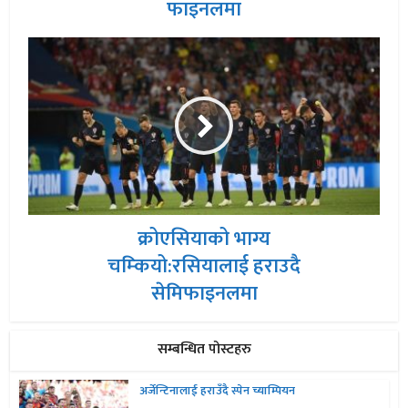
फाइनलमा
क्रोएसियाको भाग्य
चम्कियो:रसियालाई हराउदै
सेमिफाइनलमा
सम्बन्धित पोस्टहरु
अर्जेन्टिनालाई हराउँदै स्पेन च्याम्पियन