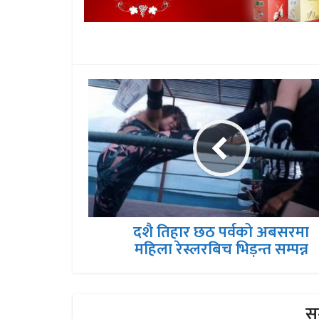
दशै तिहार छठ पर्वको अबसरमा
महिला रेस्लरबिच भिड़न्त सम्पन्न
सम