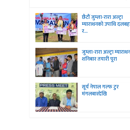
छैटौं जुम्ला-रारा अल्ट्रा
म्याराथनको उपाधि दलबहा
र...
जुम्ला-रारा अल्ट्रा म्याराथ
शनिबार तयारी पूरा
सूर्य नेपाल गल्फ टुर
मंगलबारदेखि