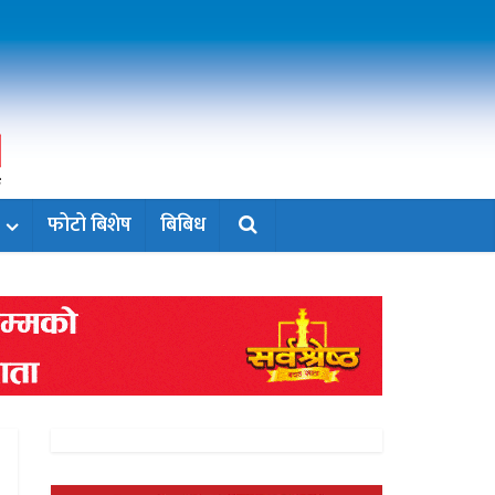
फोटो बिशेष
बिबिध