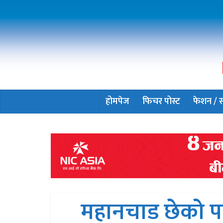
होमपेज
फिचर पोस्ट
फेशन / सौ
महानचाड छेको पा