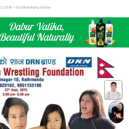
2, 2018
by
Dharahara Online