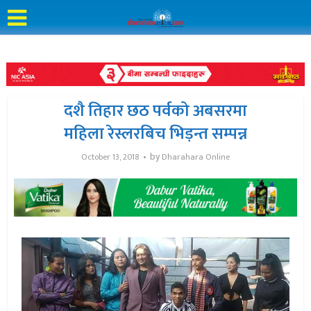
दशै तिहार छठ पर्वको अबसरमा
महिला रेस्लरबिच भिड़न्त सम्पन्न
by
October 13, 2018
Dharahara Online