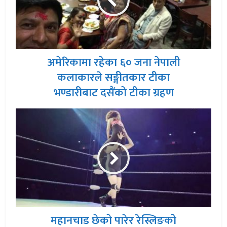
अमेरिकामा रहेका ६० जना नेपाली
कलाकारले सङ्गीतकार टीका
भण्डारीबाट दसैंको टीका ग्रहण
महानचाड छेको पारेर रेस्लिङको