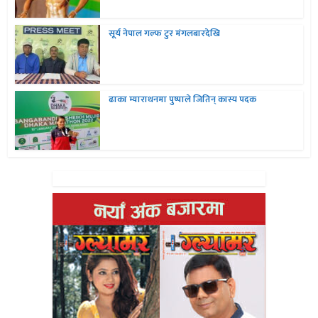
सूर्य नेपाल गल्फ टुर मंगलबारदेखि
ढाका म्याराथनमा पुष्पाले जितिन् कास्य पदक