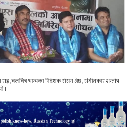
ई ,चलचित्र भाग्यका निर्देशक रोसन श्रेष्ठ , संगीतकार शन्तोष
यो ।