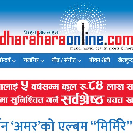
न्दर्य
चलचित्र
गीत / संगीत
जीवन शैली
खेलकुद
्जन ‘अमर’को एल्बम “मिर्मिरे”