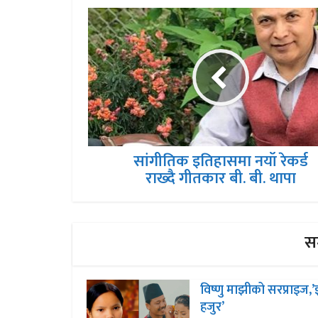
सांगीतिक इतिहासमा नयॉ रेकर्ड
राख्दै गीतकार बी. बी. थापा
सम
विष्णु माझीको सरप्राइज,’झ
हजुर’