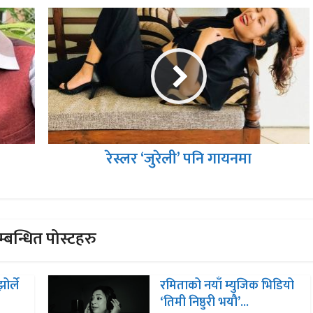
रेस्लर ‘जुरेली’ पनि गायनमा
्बन्धित पोस्टहरु
ोर्ले
रमिताको नयाँ म्युजिक भिडियो
‘तिमी निष्ठुरी भयौ’...