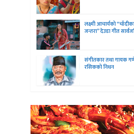
लक्ष्मी आचार्यको “चॉदीक
जन्तरा” देउडा गीत सार्व
संगीतकार तथा गायक ग
रसिकको निधन