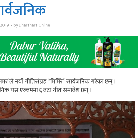
ार्वजनिक
 2019
by
Dharahara Online
अमर’ले नयॉ गीतिसंग्रह “मिर्मिरे” सार्वजनिक गरेका छन् ।
िक यस एल्बममा ६ वटा गीत समावेश छन् ।