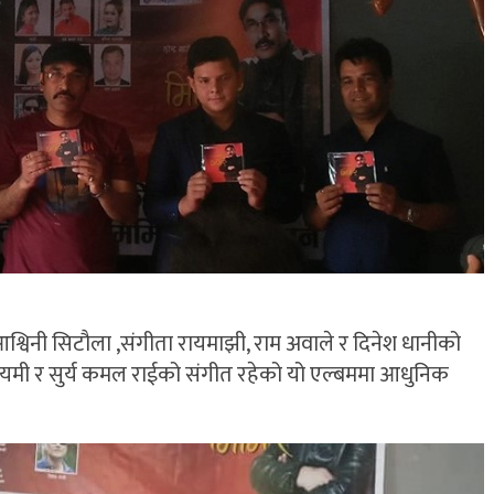
, आश्विनी सिटौला ,संगीता रायमाझी, राम अवाले र दिनेश धानीको
ध सायमी र सुर्य कमल राईको संगीत रहेको यो एल्बममा आधुनिक