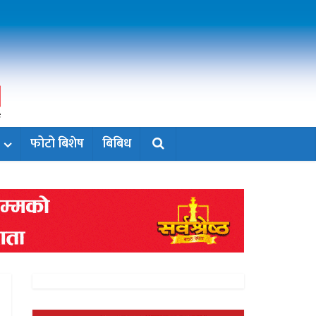
फोटो बिशेष
बिबिध