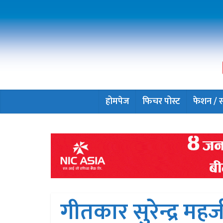
होमपेज
फिचर पोस्ट
फेशन / सौ
गीतकार सुरेन्द्र महर