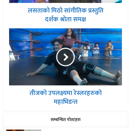
लसताको मिठो सांगीतिक प्रस्तुति
दर्शक श्रोता समक्ष
तीजको उपलक्ष्यमा रेस्लरहरुको
महाभिडन्त
सम्बन्धित पोस्टहरु