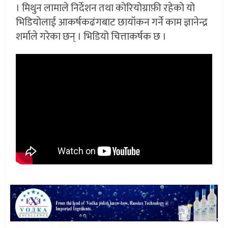
। मिथुन लामाले निर्देशन तथा कोरियोग्राफ़ी रहेको यो
भिडियोलाई आकर्षकढंगबाट छायॉकन गर्ने काम ज्ञानेन्द्र
शर्माले गरेका छन् । भिडियो चित्ताकर्षक छ ।