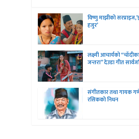
विष्णु माझीको सरप्राइज,’झ
हजुर’
लक्ष्मी आचार्यको “चॉदीक
जन्तरा” देउडा गीत सार्व
संगीतकार तथा गायक ग
रसिकको निधन