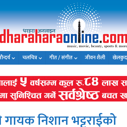
न्दर्य
चलचित्र
गीत / संगीत
जीवन शैली
खेलकुद
री गायक निशान भट्टराईको