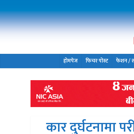
होमपेज
फिचर पोस्ट
फेशन / सौ
कार दुर्घटनामा प