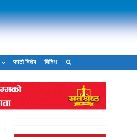
फोटो बिशेष
बिबिध