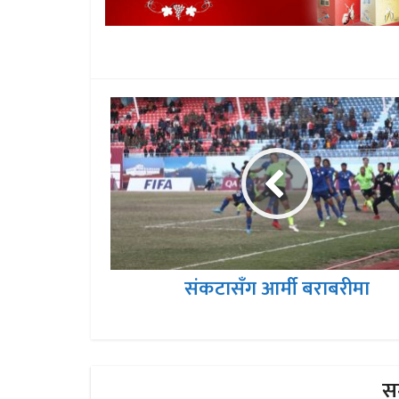
संकटासँग आर्मी बराबरीमा
सम