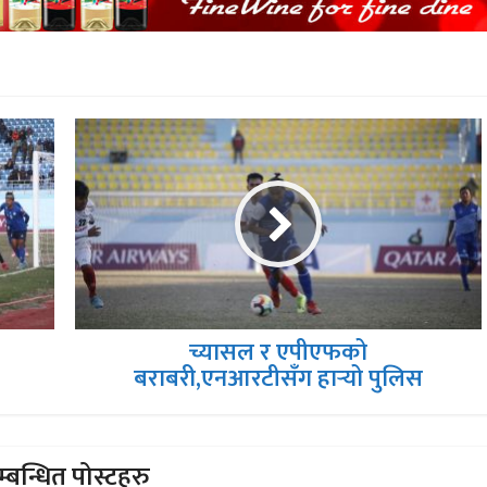
च्यासल र एपीएफको
बराबरी,एनआरटीसँग हार्‍यो पुलिस
्बन्धित पोस्टहरु