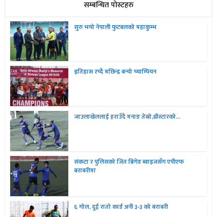
सम्बन्धित पोस्टहरु
सुरु भयो नेपाली फुटबलको महाकुम्भ
इतिहास रच्दै मछिन्द्र बन्यो च्याम्पियन
जाउलाखेललाई हराउँदै मनाङ तेस्रो,थ्रीस्टारको...
संकटा र पुलिसको जित ब्रिगेड ब्वाइजसँग एपीएफ
बराबरीमा
६ गोल, दुई रातो कार्ड अनी ३-३ को बराबरी