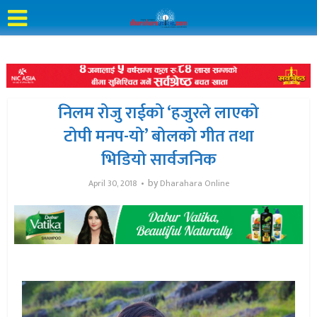
निलम रोजु राईको ‘हजुरले लाएको
टोपी मनप-यो’ बोलको गीत तथा
भिडियो सार्वजनिक
by
April 30, 2018
Dharahara Online