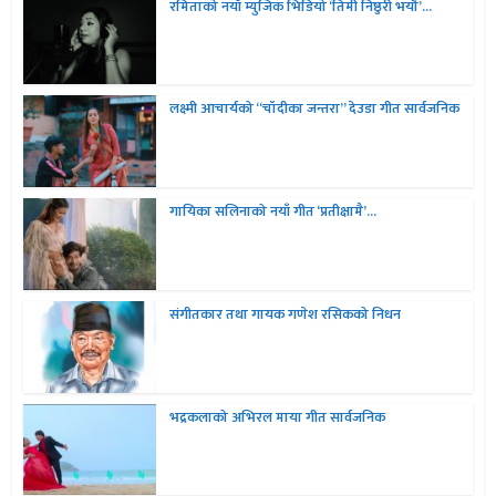
रमिताको नयाँ म्युजिक भिडियो ‘तिमी निष्ठुरी भयौ’...
लक्ष्मी आचार्यको “चॉदीका जन्तरा” देउडा गीत सार्वजनिक
गायिका सलिनाको नयाँ गीत ‘प्रतीक्षामै’...
संगीतकार तथा गायक गणेश रसिकको निधन
भद्रकलाको अभिरल माया गीत सार्वजनिक