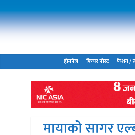
होमपेज
फिचर पोस्ट
फेशन / सौ
मायाको सागर एल