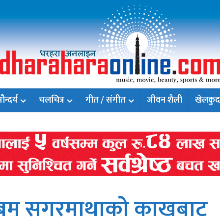
न्दर्य
चलचित्र
गीत / संगीत
जीवन शैली
खेलकुद
्बम सगरमाथाको काखबाट