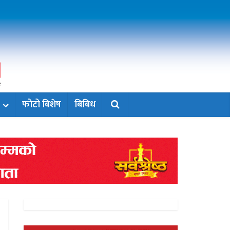
फोटो बिशेष
बिबिध