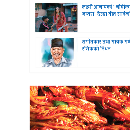
लक्ष्मी आचार्यको “चॉदीक
जन्तरा” देउडा गीत सार्व
संगीतकार तथा गायक ग
रसिकको निधन