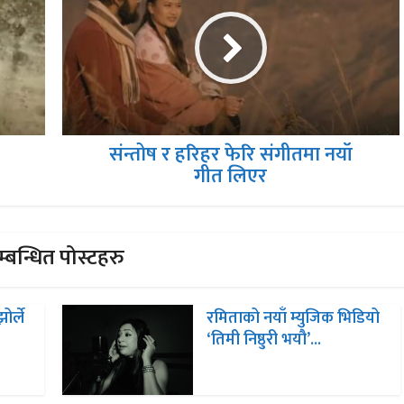
संन्तोष र हरिहर फेरि संगीतमा नयॉ
गीत लिएर
्बन्धित पोस्टहरु
ोर्ले
रमिताको नयाँ म्युजिक भिडियो
‘तिमी निष्ठुरी भयौ’...