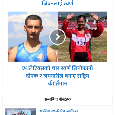
जिवनलाई स्वर्ण
एथलेटिक्सको चार स्वर्ण छिनोफानो
दीपक र जयनारीले बनाए राष्ट्रिय
कीर्तिमान
सम्बन्धित पोस्टहरु
आर्चरीमा गण्डकी टिम च्याम्पियन