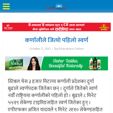
कर्णालीले जित्यो पहिलो स्वर्ण
by
October 17, 2022
Dharahara Online
स्टिबल चेस ३ हजार मिटरमा कर्णाली प्रदेशका दुर्गा
बुढाले स्वर्णपदक जितेका छन् । दुर्गाले जितेकाे स्वर्ण
नवाैँ राष्ट्रियमा कर्णालीकाे पहिलाे हाे । बुढाले ८ मिनेट
५५ः१९ सेकेण्ड टाइमिङसहित स्वर्ण जितेका हुन् ।
एपीएफका अजित यादवले ९ मिनेट २१ः१० सेकेण्डसहित