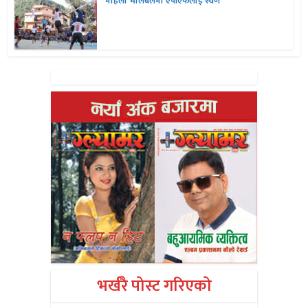
महिला भलिबलमा एपीएफलाई स्वर्ण
भर्खरै पोस्ट गरिएको