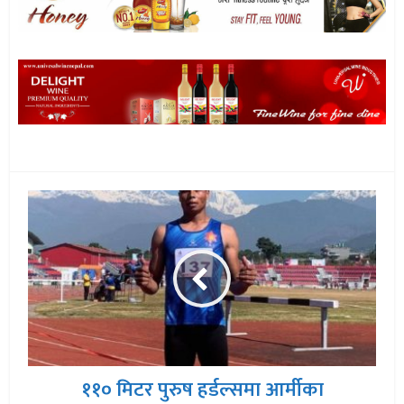
११० मिटर पुरुष हर्डल्समा आर्मीका