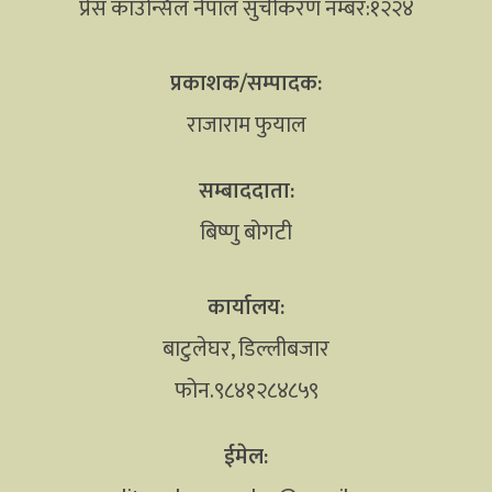
प्रेस काउन्सिल नेपाल सुचीकरण नम्बर:१२२४
प्रकाशक/सम्पादक:
राजाराम फुयाल
सम्बाददाता:
बिष्णु बोगटी
कार्यालय:
बाटुलेघर, डिल्लीबजार
फोन.९८४१२८४८५९
ईमेल: