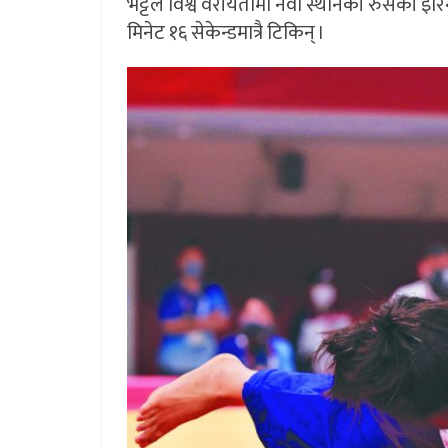
भट्टले विश्व वरीयतामा नवौं स्थानकी रुसकी इरिना
मिनेट १६ सेकेन्डमात्रै टिकिन् ।