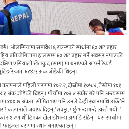
र्छ । ओलम्पिकमा समावेश ६ राउन्डको स्पर्धामा ६० शट प्रहार
राष्ट्रिय प्रतियोगितामा हालसम्म ६० शट प्रहार गर्ने अवसर नपाएकी
 दक्षिण एसियाली खेलकुद (साग) मा बनाएको आफ्नै रेकर्ड
ुटिङ रेन्जमा ६१४.५ अंक जोडेकी थिइन् ।
ेकी कल्पनाले पहिलो चरणमा १०२.२, दोस्रोमा १०५.४, तेस्रोमा १०१
.१ अंक जोडेकी थिइन् । पाँचौंमा १०३.४ स्कोर गरे पनि अन्त्यसम्म
रणमा १००.७ अंकमा सीमित भए पनि उनले केही स्थानमाथि उक्लिने
ल्पनाले जवाफ दिइन्, ‘सक्छु, गर्छु भन्दाभन्दै त्यस्तै भयो ।’
ीलंका र शरणार्थी टिमका खेलाडीभन्दा अगाडि रहिन् । यस स्पर्धामा
ीले फाइनल चरणमा स्थान बनाएका छन् ।