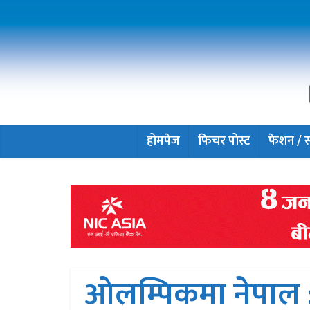
होमपेज
फिचर पोस्ट
फेशन / सौ
ओलम्पिकमा नेपाल : 