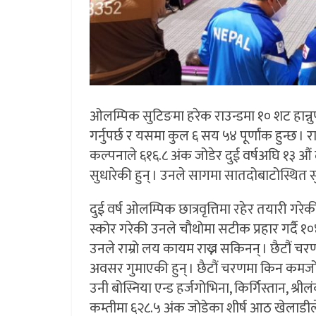
ओलम्पिक सुटिङमा हरेक राउन्डमा १० शट हान्नुप
गर्नुपर्छ र यसमा कुल ६ सय ५४ पूर्णांक हुन्छ । 
कल्पनाले ६१६.८ अंक जोडेर दुई वर्षअघि १३ औं
सुधारेकी हुन् । उनले सागमा सातदोबाटोस्थित स
दुई वर्ष ओलम्पिक छात्रवृत्तिमा रहेर तयारी गर
स्कोर गरेकी उनले चौथोमा सटीक प्रहार गर्दै १०४
उनले राम्रो लय कायम राख्न सकिनन् । छैटौं च
अवसर गुमाएकी हुन् । छैटौं चरणमा किन कमजोर ? क
उनी बोस्निया एन्ड हर्जगोभिना, किर्गिस्तान, श्र
कम्तीमा ६२८.५ अंक जोडेका शीर्ष आठ खेलाड