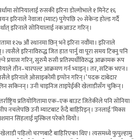
पर्धामा सोनियालाई रुसकी इरिना डोल्गोभाले १ मिनेट १६
पियन इरिनाले नेवाजा (म्याट) पुगेपछि २० सेकेन्ड होल्ड गर्दै
र्थात् इरिनाले सोनियालाई नकआउट गरिन् ।
तामा १२७ औं स्थानमा छिन् भने इरिना नवौंमा । इरिनाले
 । त्यसैले इरिनाविरुद्ध जित हात पार्नु वा पूरा समय टिक्नु पनि
प्रयास गरिन्, सुरुमै रुसी प्रतिस्पर्धीविरुद्ध आक्रामक रूप
, ‘सोनियाले तीन–चारपल्ट आक्रमण गर्न भ्याइन् । तर, सटिक भएन ।
। त्यसैले इरिनाले ओसाइकोमी इप्पोन गरिन् ।’ पदक दाबेदार
्लिन सकिनन् । उनी चाइनिज ताइपेईकी खेलाडीसँग चुकिन् ।
र्राष्ट्रिय प्रतियोगितामा एक–एक बाउट जितेकीले पनि सोनिया
ी सीप नचलेपछि उनी म्याटबाट रुँदै बाहिरिइन् । उनलाई ‘मिक्स
 नवेशमान सिंहलाई मुस्किल परेको थियो ।
लाडी पहिलो चरणबाटै बाहिरिएका थिए । त्यसमध्ये फुपुल्हामु