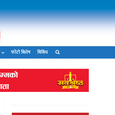
फोटो बिशेष
बिबिध