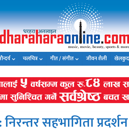
न्दर्य
चलचित्र
गीत / संगीत
जीवन शैली
खेलकुद
निरन्तर सहभागिता प्रदर्शन