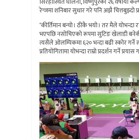
सिरहास्थित घोर्लेनी, विष्णुपुरकी २६ वर्षीया क
रेन्जमा शनिबार सुधार गरे पनि अझै चित्तबुझ्दो प
‘कीर्तिमान बन्यो । ठीकै भयो । तर मैले योभन्दा र
भएपछि नसोचिएको रूपमा सुटिङ खेलाडी बनेकी कल
त्यसैले ओलम्पिकमा ६२० भन्दा बढी स्कोर गर्ने स
प्रतियोगितामा योभन्दा राम्रो प्रदर्शन गर्ने प्रयास गर्