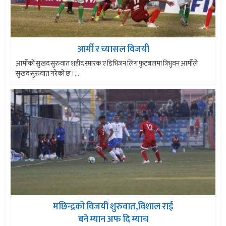
आर्मी र च्यासल विजयी
आर्मीको सुखद सुरुवात शहीद स्मारक ए डिभिजन लिग फुटबलमा त्रिभुवन आर्मीले
सुखद सुरुवात गरेको छ ।...
मछिन्द्रको विजयी शुरुवात,विशाल राई
बने म्यान अफ दि म्याच