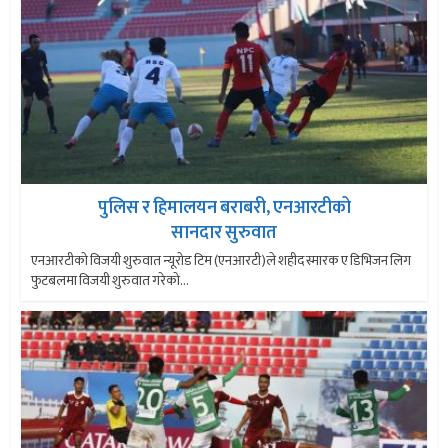
पुलिस र हिमालयन बराबरी, एनआरटीको
सानदार सुरुवात
एनआरटीको विजयी शुरुवात न्यूरोड टिम (एनआरटी)ले शहीद स्मारक ए डिभिजन लिग
फुटबलमा विजयी शुरुवात गरेको...