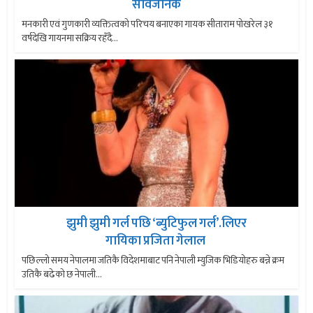
सार्वजनिक
मनकारी एवं गुणकारी व्यक्तित्वको परिचय बनाएका गायक सीताराम पोखरेल ३१
वर्षदेखि गायनमा सक्रिय रहँदै...
झुमी झुमी गर्ल पछि ‘ब्युटिफुल गर्ल’.लिएर
गायिका प्रजिता गेलाल
पछिल्लो समय नेपालमा जतिकै विदेशमाबाट पनि नेपाली म्युजिक भिडियोहरु बन्ने क्रम
उतिकै बढेको छ नेपाली...