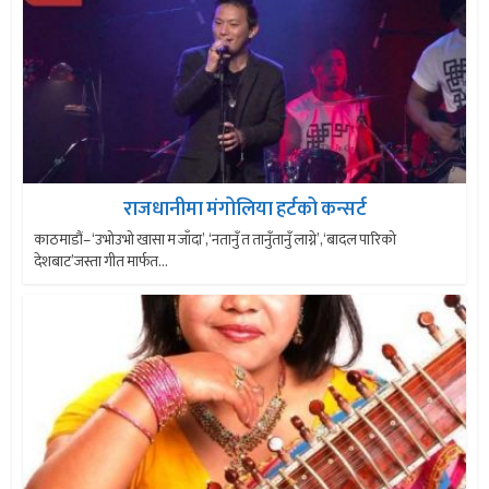
राजधानीमा मंगोलिया हर्टको कन्सर्ट
काठमाडौं– ‘उभोउभो खासा म जाँदा’, ‘नतानुँ त तानुँतानुँ लाग्ने’, ‘बादल पारिको
देशबाट’जस्ता गीत मार्फत...