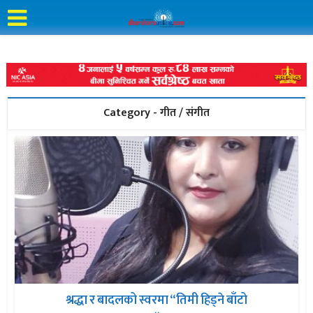
Category - गीत / संगीत
श्रद्धा र बादलको स्वरमा “तिमी हिड्ने बाँटो