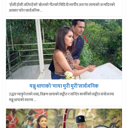
‘हाँसी हाँसी जलिरहेको’ बोलको गीतको भिडियो स्वर्गीय अरुणा लामाको जन्मदिनको
अवसर पारेर सार्वजनिक...
मञ्जु थापाको ‘माया मुरी मुरी’सार्वजनिक
उद्धव प्याकुरेलको शब्द, विक्रम थापाको सङ्गीत र सन्दिप कार्कीको सङ्गीत संयोजनमा
मञ्जु थापाको स्वरमा ...